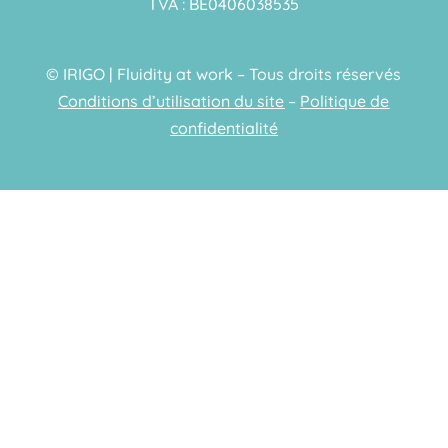
TVA : BE0406038535
© IRIGO | Fluidity at work – Tous droits réservés
Conditions d’utilisation du site
–
Politique de
confidentialité